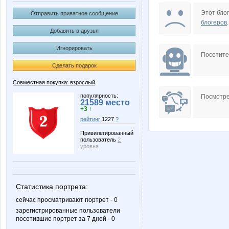
Nelena
Stella6
Этот блог
Отправить приватное сообщение
блогеров
.
Добавить в друзья
Игнорировать
Zyxel
anaida
Посетит
Сделать подарок
Совместная покупка: взрослый
karina-kiss
katunia
популярность:
Посмотре
21589 место
+3 ↑
рейтинг
1227
?
Привилегированный
пользователь
2
марг0ша
само
уровня
Статистика портрета:
Мил@н@
Ната1
сейчас просматривают портрет - 0
зарегистрированные пользователи
посетившие портрет за 7 дней - 0