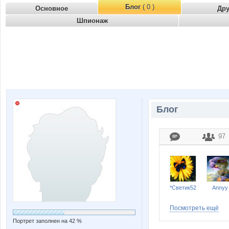
Блог
( 0 )
Основное
Др
Шпионаж
Блог
97
*Светик52
Annyy
Посмотреть ещё
Портрет заполнен на 42 %